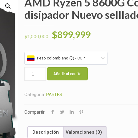
AMD Ryzen 5 8600G C
disipador Nuevo selllad
El
El
$
899,999
$
1,000,000
precio
precio
original
actual
Peso colombiano ($) - COP
era:
es:
$1,000,000.
$899,999.
Añadir al carrito
Categoría:
PARTES
Compartir
Descripción
Valoraciones (0)