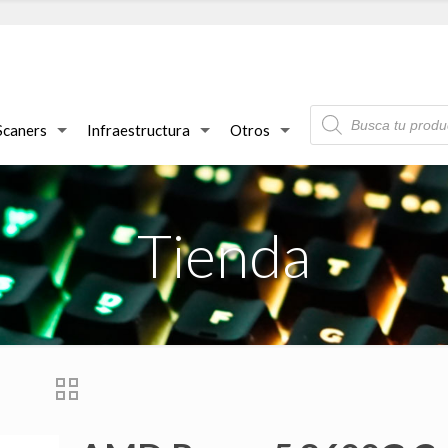
Búsqueda
de
Scaners
Infraestructura
Otros
productos
Tienda