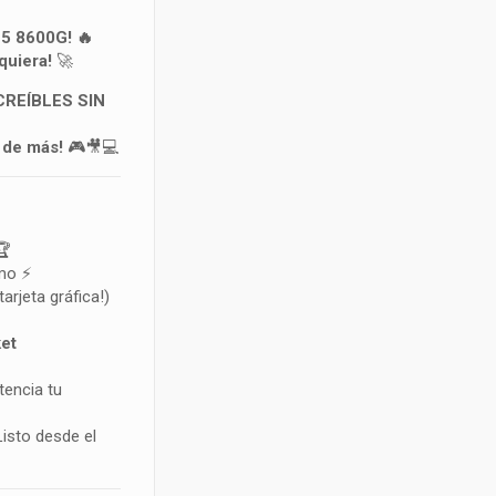
 8600G! 🔥
quiera!
🚀
CREÍBLES SIN
 de más!
🎮🎥💻

imo ⚡
tarjeta gráfica!)
et
tencia tu
Listo desde el