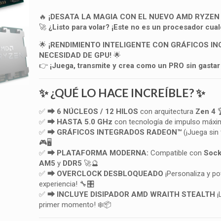
🔥
¡DESATA LA MAGIA CON EL NUEVO AMD RYZEN 5
🚀
¿Listo para volar? ¡Este no es un procesador cual
🌟
¡RENDIMIENTO INTELIGENTE CON GRÁFICOS IN
NECESIDAD DE GPU!
🌟
👉
¡Juega, transmite y crea como un PRO sin gastar
✨ ¿QUÉ LO HACE INCREÍBLE? ✨
✅
⮕ 6 NÚCLEOS / 12 HILOS
con arquitectura
Zen 4

✅
⮕ HASTA 5.0 GHz
con tecnología de impulso máx
✅
⮕ GRÁFICOS INTEGRADOS RADEON™
(¡Juega sin 
🎮🖥️
✅
⮕ PLATAFORMA MODERNA:
Compatible con
Sock
AM5
y
DDR5
🚀🔮
✅
⮕ OVERCLOCK DESBLOQUEADO
¡Personaliza y po
experiencia! 🔧🎛️
✅
⮕ INCLUYE DISIPADOR AMD WRAITH STEALTH
¡
primer momento! ❄️📦