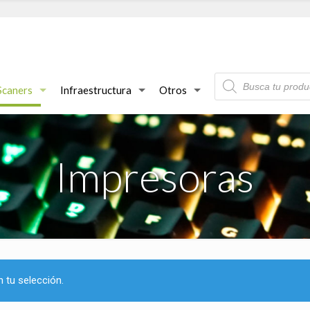
Búsqueda
de
Scaners
Infraestructura
Otros
productos
Impresoras
 tu selección.